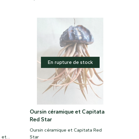
bonne luminosité et des soins
appropriés, son feuillage prend des
teintes plus intenses et, lors de la
floraison, elle peut arborer des
bractées rougeâtres associées à des
fleurs d’un violet profond, créant un
contraste spectaculaire.
En rupture de stock
Oursin céramique et Capitata
Red Star
Oursin céramique et Capitata Red
c et
Star