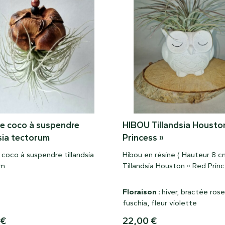
de coco à suspendre
HIBOU Tillandsia Housto
dsia tectorum
Princess »
 coco à suspendre tillandsia
Hibou en résine ( Hauteur 8 c
um
Tillandsia Houston « Red Princ
Floraison :
hiver, bractée rose
fuschia, fleur violette
€
22,00
€