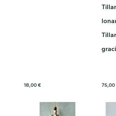
Tilla
Iona
Tilla
graci
18,00
€
75,00