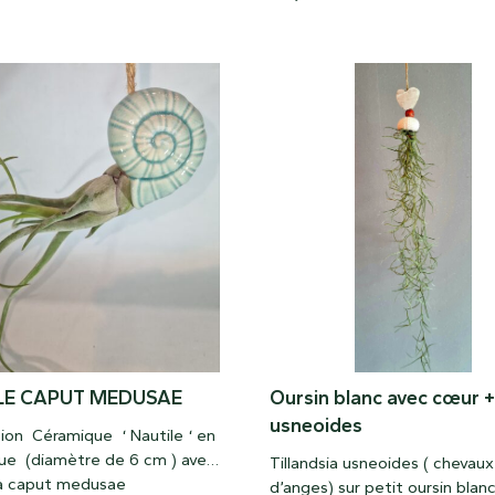
LE CAPUT MEDUSAE
Oursin blanc avec cœur +
usneoides
ion Céramique ‘ Nautile ‘ en
ue (diamètre de 6 cm ) avec
Tillandsia usneoides ( chevaux
sia caput medusae
d’anges) sur petit oursin blan