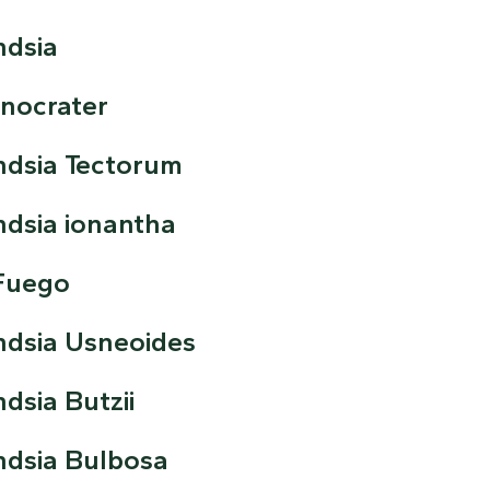
Tillandsia ionantha fuego
ndsia
Tillandsia joel (bulbosa x i
nocrater
andsia Tectorum
andsia ionantha
 Fuego
andsia Usneoides
ndsia Butzii
andsia Bulbosa