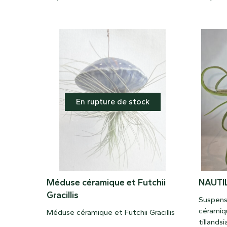
En rupture de stock
Méduse céramique et Futchii
NAUTI
Gracillis
Suspens
céramiq
Méduse céramique et Futchii Gracillis
tilland