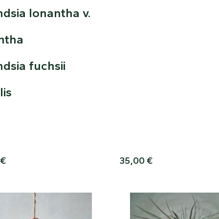
ndsia Ionantha v.
ntha
ndsia fuchsii
lis
€
35,00
€