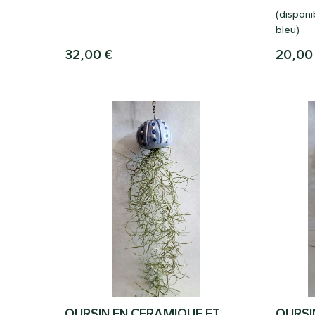
(disponi
bleu)
32,00
€
20,0
OURSIN EN CERAMIQUE ET
OURSI