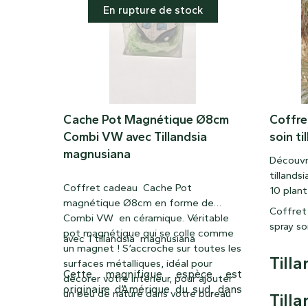
En rupture de stock
Cache Pot Magnétique Ø8cm
Coffret
Combi VW avec Tillandsia
soin ti
magnusiana
Découvr
tillands
Coffret cadeau Cache Pot
10 plan
magnétique Ø8cm en forme de
Coffret 
Combi VW en céramique. Véritable
spray soi
pot magnétique qui se colle comme
avec 1 tillandsia magnusiana
un magnet ! S’accroche sur toutes les
Till
surfaces métalliques, idéal pour
Cette magnifique espèce est
décorer votre intérieur, pour ajouter
originaire d’Amérique du sud, dans
un peu de nature dans votre bureau
Tilla
une zone s’étalant du sud du