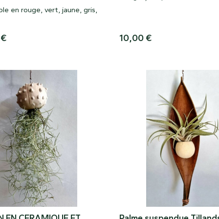
cœur coco
ble en rouge, vert, jaune, gris,
0
€
10,00
€
N EN CERAMIQUE ET
Palme suspendue Tilland