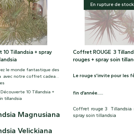
En rupture de stock
 10 Tillandsia + spray
Coffret ROUGE 3 Tilland
llandsia
rouges + spray soin tilla
ez le monde fantastique des
Le rouge s’invite pour les f
ia avec notre coffret cadeau
tes
Découverte 10 Tillandsia +
fin d’année…..
n tillandsia
Coffret rouge 3 Tillandsia
andsia Magnusiana
spray soin tillandsia
Tillandsia rainforest red
ndsia Velickiana