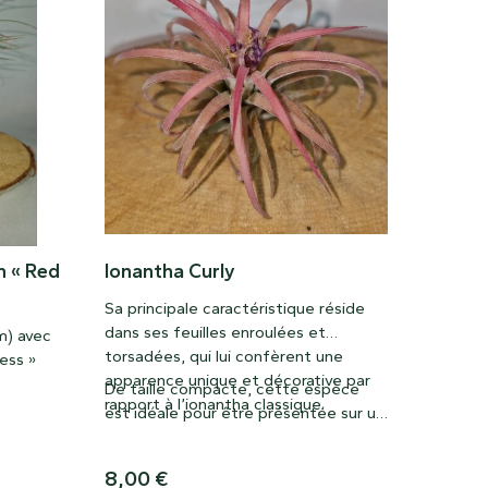
n « Red
Ionantha Curly
Sa principale caractéristique réside
dans ses feuilles enroulées et
m) avec
torsadées, qui lui confèrent une
ess »
apparence unique et décorative par
De taille compacte, cette espèce
rapport à l’ionantha classique.
est idéale pour être présentée sur un
support, dans un terrarium ouvert ou
comme pièce maîtresse d’une
8,00
€
collection de tillandsias. Avec une