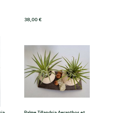
38,00
€
sia
Palme Tillandsia Aeranthos et