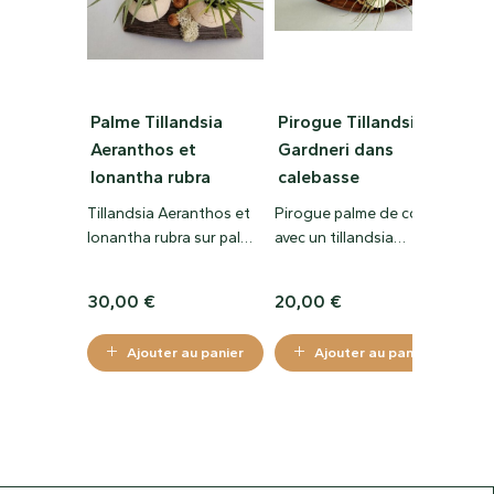
Palme Tillandsia
Pirogue Tillandsia
Til
Aeranthos et
Gardneri dans
Fuc
Ionantha rubra
calebasse
éco
Tillandsia Aeranthos et
Pirogue palme de coco
Susp
Ionantha rubra sur palme
avec un tillandsia
Tric
et petites calebasses
Gardneri , fleurs de coco
Grac
lièg
30,00
€
20,00
€
20
Ajouter au panier
Ajouter au panier