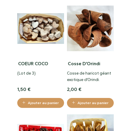
surfaces métalliques,
idéal pour décorer votre
idéal pour décorer votre
intérieur, pour ajouter un
intérieur, pour ajouter un
peu de nature dans
peu de nature dans
votre bureau ou tout
votre bureau ou tout
simplement pour offrir
simplement pour offrir
en cadeau.
en cadeau.
COEUR COCO
Cosse D’Orindi
(Lot de 3)
Cosse de haricot géant
exotique d’Orindi.
1,50
€
2,00
€
Ajouter au panier
Ajouter au panier