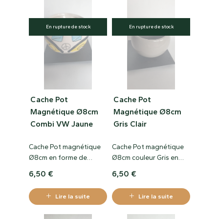
intérieur, pour ajouter un
peu de nature dans
En rupture de stock
En rupture de stock
votre bureau ou tout
simplement pour offrir
en cadeau.
Cache Pot
Cache Pot
Magnétique Ø8cm
Magnétique Ø8cm
Combi VW Jaune
Gris Clair
Cache Pot magnétique
Cache Pot magnétique
Ø8cm en forme de
Ø8cm couleur Gris en
Combi VW de couleur
céramique, véritable pot
6,50
€
6,50
€
Jaune en céramique.
magnétique qui se colle
Véritable pot
comme un magnets !
Lire la suite
Lire la suite
magnétique qui se colle
S’accroche sur toutes les
comme un magnet !
surfaces métalliques,