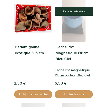
En rupture de stock
Badam graine
Cache Pot
exotique 3-5 cm
Magnétique Ø8cm
Bleu Ciel
Cache Pot magnétique
Ø8cm couleur Bleu Ciel
en céramique, véritable
2,50
€
6,50
€
pot magnétique qui se
colle comme un magnets
Ajouter au panier
Lire la suite
! S’accroche sur toutes
les surfaces métalliques,
idéal pour décorer votre