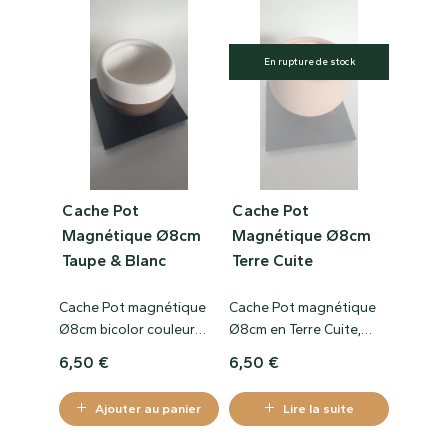
S’accroche sur toutes les
idéal pour décorer votre
surfaces métalliques,
intérieur, pour ajouter un
idéal pour décorer votre
peu de nature dans
En rupture de stock
intérieur, pour ajouter un
votre bureau ou tout
peu de nature dans
simplement pour offrir
votre bureau ou tout
en cadeau.
simplement pour offrir
en cadeau.
Cache Pot
Cache Pot
Magnétique Ø8cm
Magnétique Ø8cm
Taupe & Blanc
Terre Cuite
Cache Pot magnétique
Cache Pot magnétique
Ø8cm bicolor couleur
Ø8cm en Terre Cuite,
Taupe & Blanc en
véritable pot
6,50
€
6,50
€
céramique, véritable pot
magnétique qui se colle
magnétique qui se colle
comme un magnets !
Ajouter au panier
Lire la suite
comme un magnets !
S’accroche sur toutes les
S’accroche sur toutes les
surfaces métalliques,