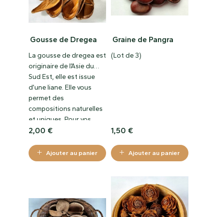
Gousse de Dregea
Graine de Pangra
La gousse de dregea est
(Lot de 3)
originaire de l’Asie du
Sud Est, elle est issue
d’une liane. Elle vous
permet des
compositions naturelles
et uniques. Pour vos
compositions avec des
2,00
€
1,50
€
tillandsia, évitez de la
tremper dans l’eau.
Ajouter au panier
Ajouter au panier