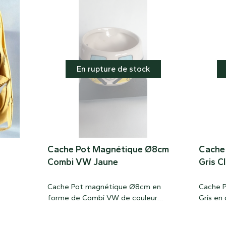
En rupture de stock
Cache Pot Magnétique Ø8cm
Cache
Combi VW Jaune
Gris Cl
Cache Pot magnétique Ø8cm en
Cache 
forme de Combi VW de couleur
Gris en
Jaune en céramique. Véritable pot
magnéti
magnétique qui se colle comme un
magnets