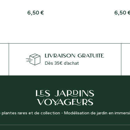
magnet ! S’accroche sur toutes les
surface
surfaces métalliques, idéal pour
décorer 
6,50
€
6,50
décorer votre intérieur, pour ajouter
un peu 
un peu de nature dans votre bureau
ou tout
ou tout simplement pour offrir en
cadeau.
cadeau.
LIVRAISON GRATUITE
Dès 35€ d’achat
 plantes rares et de collection - Modélisation de jardin en immers