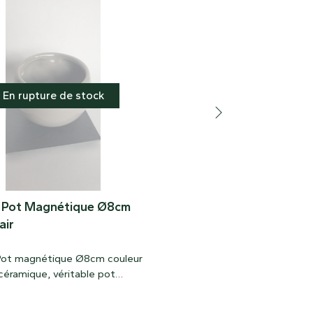
En rupture de stock
 Pot Magnétique Ø8cm
Gousse de Dregea
air
La gousse de dregea est orig
l’Asie du Sud Est, elle est iss
Pot magnétique Ø8cm couleur
liane. Elle vous permet des
 céramique, véritable pot
compositions naturelles et un
que qui se colle comme un
Pour vos compositions avec 
 ! S’accroche sur toutes les
tillandsia, évitez de la tremp