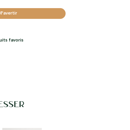
its favoris
ESSER