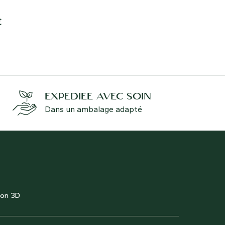
s métalliques, idéal pour
l’eau.
votre intérieur, pour ajouter
€
2,00
€
de nature dans votre bureau
 simplement pour offrir en
EXPÉDIÉE AVEC SOIN
Dans un ambalage adapté
ion 3D