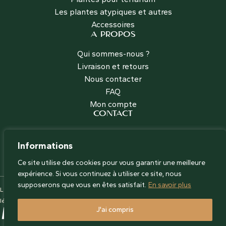
Les plantes atypiques et autres
Accessoires
A PROPOS
Qui sommes-nous ?
Livraison et retours
Nous contacter
FAQ
Mon compte
CONTACT
Les Jardins Voyageurs
+33 (0)6 66 67 37 60
Informations
contact@les-jardins-voyageurs.com
Ce site utilise des cookies pour vous garantir une meilleure
expérience. Si vous continuez à utiliser ce site, nous
supposerons que vous en êtes satisfait.
En savoir plus
Les Jardins Voyageurs 2023 © Réalisé par
Virginie Guidal
-
Mentions
légales
-
CGV
J'ai compris