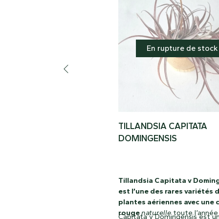
En rupture de stock
TILLANDSIA CAPITATA
DOMINGENSIS
Tillandsia Capitata v Domin
est l’une des rares variétés 
plantes aériennes avec une 
rouge
naturelle
toute l’année 
Capitata v Domingensis est u