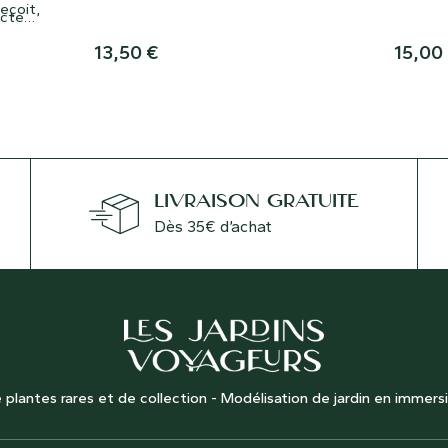
reçoit,
parfois 
acte
e,
nom.
13,50
€
15,00
ù entre
 plus
e
LIVRAISON GRATUITE
Dès 35€ d’achat
 plantes rares et de collection - Modélisation de jardin en immers