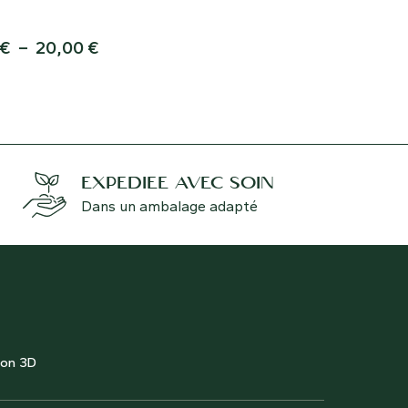
cultivé sur les toits, d’où son
€
–
20,00
€
6,50
€
EXPÉDIÉE AVEC SOIN
Dans un ambalage adapté
ion 3D