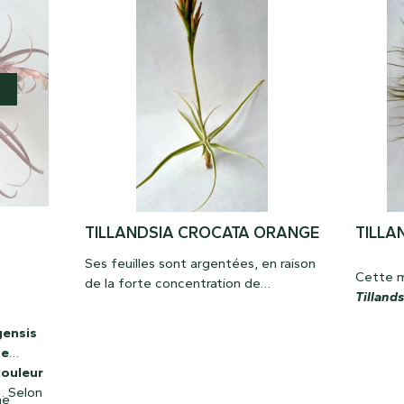
TILLANDSIA CROCATA ORANGE
TILLA
Ses feuilles sont argentées, en raison
Cette m
de la forte concentration de
Tillands
trichomes qu’elle possède, mais sa
sud, da
principale caractéristique vient de sa
gensis
de l’Eq
belle fleur orange, qui dégage l’un
de
la retro
des parfums les plus surprenants et
couleur
allant 
les plus intenses du monde des
. Selon
mètres
ne
Tillandsias.