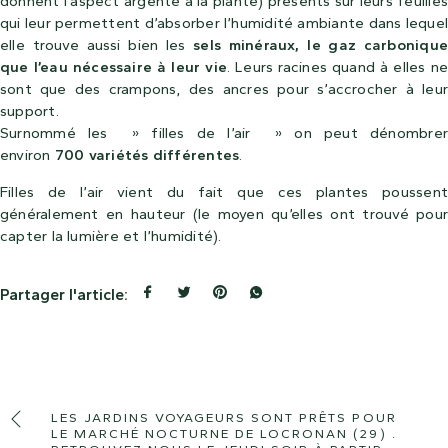
donnent l’aspect argenté à la plante) présents sur leurs feuilles
qui leur permettent d’absorber l’humidité ambiante dans lequel
elle trouve aussi bien les
sels minéraux, le gaz carboniqu
que l’eau nécessaire à leur vie
. Leurs racines quand à elles ne
sont que des crampons, des ancres pour s’accrocher à leur
support.
Surnommé les » filles de l’air » on peut dénombrer
environ
700 variétés différentes
.
Filles de l’air vient du fait que ces plantes poussent
généralement en hauteur (le moyen qu’elles ont trouvé pour
capter la lumière et l’humidité).
Partager l'article:
LES JARDINS VOYAGEURS SONT PRÊTS POUR
LE MARCHÉ NOCTURNE DE LOCRONAN (29) .