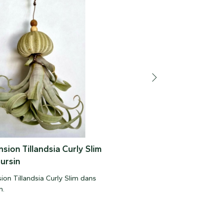
sion Tillandsia Curly Slim
Tillandsia Filifolia dans
ursin
calebasse et support mé
on Tillandsia Curly Slim dans
Tillandsia Filifolia dans caleb
n.
support métal