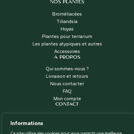
NOS PLANTES
Broméliacées
Tillandsia
Hoyas
Plantes pour terrarium
Les plantes atypiques et autres
Accessoires
A PROPOS
Qui sommes-nous ?
Livraison et retours
Nous contacter
FAQ
Mon compte
CONTACT
Les Jardins Voyageurs
+33 (0)6 66 67 37 60
Informations
contact@les-jardins-voyageurs.com
Ce site utilise des cookies pour vous garantir une meilleure