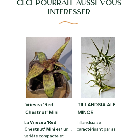
CECI POURRAIT AUSSI VOUS
INTÉRESSER
Vriesea ‘Red
TILLANDSIA ALBIDA
TI
Chestnut’ Mini
MINOR
BA
La
Vriesea ‘Red
Tillandsia se
Epip
Chestnut’ Mini
est une
caractérisant par ses
pouv
variété compacte et
longues feuilles rigides
rapi