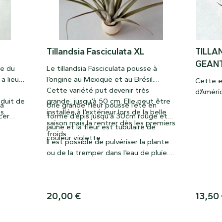
Tillandsia Fasciculata XL
TILLA
GEAN
re du
Le tillandsia Fasciculata pousse à
a lieu
l’origine au Mexique et au Brésil.
Cette e
Cette variété put devenir très
d’Améri
oduit de
grande, jusqu’à 50 cm. Elle peut être
particu
ia
Une grande fleur pousse l’été en
s.
installée à l’extérieur lors de la belle
du Brési
cer
forme d’épis jusqu’à 30cm rouge et
saison mais la rentrer dès les premiers
magnifi
stagne
jaune et la fleur est tubulaire de
froids.
de cultu
xcès
couleur violette.
Il est possible de pulvériser la plante
suffisan
déré.
ou de la tremper dans l’eau de pluie. Il
ne faut surtout pas d’eau stagnante
au centre du tillandsia.
20,00
€
13,50