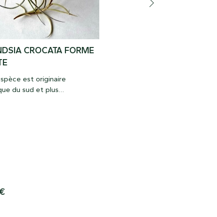
NDSIA CROCATA FORME
TILLANDSIA BAILEYIE VA
TE
VIVIPERA
spèce est originaire
Tillandsia baileyi
est une pla
que du sud et plus
pseudo-bulbeuse formant trè
lièrement de Bolivie et du sud
une touffe aux feuilles grises
l à l’Uruguay. C’est une espèce
souples. Comme la majorité 
que, très odorante et facile
pseudo-bulbeuse, il préférera
re si la luminosité est
cultivé tête en bas afin que l
te.
stagne pas à la base des feuil
évitant ainsi qu’il ne pourrisse
€
8,00
€