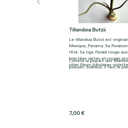
Tillandsia Butzii
Le tillandsia Butzii est originai
Mexique, Panama. Sa floraison 
l’été. Sa tige florale rouge aux
bractées vertes et rouges pr
Comme la plupart des tillands
jolies fleurs tubulaires violette
pseudo- bulbeux, il faut le pla
tête en bas afin que l’eau ne 
pas. Son point faible étant l’e
d’eau, l’arrosage doit être mo
7,00
€