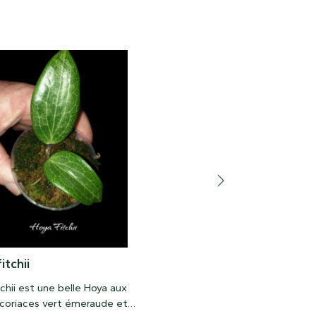
En rupture de stoc
itchii
Hoya engleriana ‘Vietna
chii est une belle Hoya aux
Hoya engleriana ‘Vietnam’ es
s coriaces vert émeraude et
petite hoya avec de minuscul