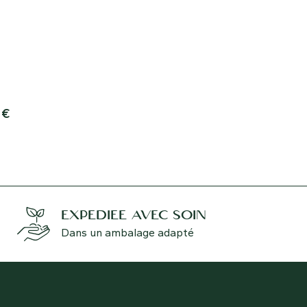
rs rosées.
feuilles toutes alignées sur d
minces et légèrement dress
Leurs fleurs en forme d’étoil
blanches avec un centre rose c
0
€
25,00
€
EXPÉDIÉE AVEC SOIN
Dans un ambalage adapté