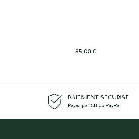
Bhutan est situé sur le versan
l’Himalaya oriental entre la ch
nord et l’Inde au sud. C’est un
espèce merveilleuse et facile
cultiver . Les feuilles sont épa
forte avec trois nervures
proéminentes allant du pétiole
pointe. Les fleurs sont de pet
35,00
€
tailles, blanches avec le cœur 
rouge.
PAIEMENT SÉCURISÉ
Payez par CB ou PayPal