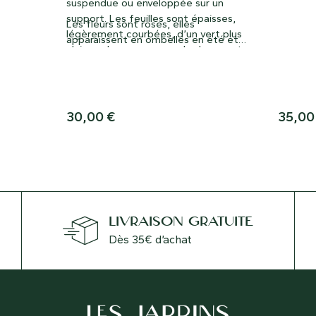
t sud de
suspendue ou enveloppée sur un
aux fleu
ine au
support. Les feuilles sont épaisses,
Les fleurs sont roses, elles
e
légèrement courbées, d’un vert plus
apparaissent en ombelles en été et
 à
clair en dessous que sur le dessus et
durent environ une semaine
isses et
peuvent devenir assez rouges
lorsqu’elles sont cultivées en plein
 à la
soleil
ites
30,00
€
35,0
rose à
LIVRAISON GRATUITE
Dès 35€ d’achat